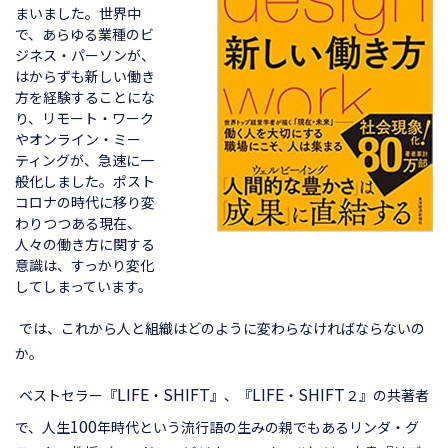
まいました。世界中
で、あらゆる業種のビ
ジネス・パーソンが、
はからずも新しい働き
方を経験することにな
り、リモート・ワーク
やオンライン・ミー
ティングが、急速に一
般化しました。ポスト
コロナの時代に移り変
わりつつある現在、
人々の働き方に関する
意識は、すっかり変化
してしまっています。
では、これから人と組織はどのように変わらなければならないの
か。
LIFE
SHIFT
LIFE
SHIFT
ベストセラー『
・
』、『
・
２』の共著者
100
で、人生
年時代という流行語の生みの親でもあるリンダ・グ