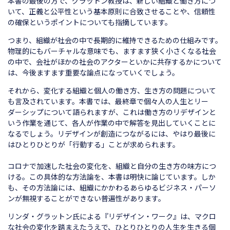
本書の最後の方で、グラットン教授は、新しい組織と働き方につ
いて、正義と公平性という基本原則に合致させることや、信頼性
の確保というポイントについても指摘しています。
つまり、組織が社会の中で長期的に維持できるための仕組みです。
物理的にもバーチャルな意味でも、ますます狭く小さくなる社会
の中で、会社がほかの社会のアクターといかに共存するかについて
は、今後ますます重要な論点になっていくでしょう。
それから、変化する組織と個人の働き方、生き方の問題について
も言及されています。本書では、最終章で個々人の人生とリー
ダーシップについて語られますが、これは働き方のリデザインと
いう作業を通じて、各人が作業の中で解答を見出していくことに
なるでしょう。リデザインが創造につながるには、やはり最後に
はひとりひとりが「行動する」ことが求められます。
コロナで加速した社会の変化を、組織と自分の生き方の味方につ
ける。この具体的な方法論を、本書は明快に論じています。しか
も、その方法論には、組織にかかわるあらゆるビジネス・パーソ
ンが無視することができない普遍性があります。
リンダ・グラットン氏による『リデザイン・ワーク』は、マクロ
な社会の変化を踏まえたうえで、ひとりひとりの人生を生きる個