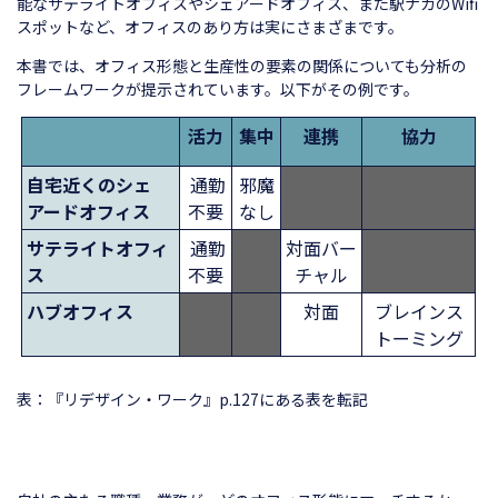
能なサテライトオフィスやシェアードオフィス、また駅ナカのWifi
スポットなど、オフィスのあり方は実にさまざまです。
本書では、オフィス形態と生産性の要素の関係についても分析の
フレームワークが提示されています。以下がその例です。
活力
集中
連携
協力
自宅近くの
シェ
通勤
邪魔
アードオフィス
不要
なし
サテライトオフィ
通勤
対面バー
ス
不要
チャル
ハブオフィス
対面
ブレインス
トーミング
表：『リデザイン・ワーク』p.127にある表を転記