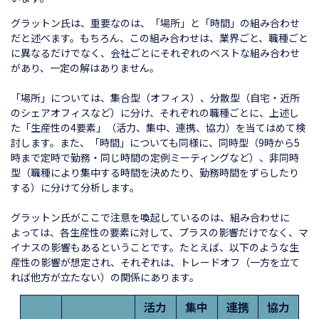
グラットン氏は、重要なのは、「場所」と「時間」の組み合わせ
だと述べます。もちろん、この組み合わせは、業界ごと、職種ごと
に異なるだけでなく、会社ごとにそれぞれのベストな組み合わせ
があり、一定の解はありません。
「場所」については、集合型（オフィス）、分散型（自宅・近所
のシェアオフィスなど）に分け、それぞれの職種ごとに、上述し
た「生産性の4要素」（活力、集中、連携、協力）を当てはめて検
討します。また、「時間」についても同様に、同時型（9時から5
時まで定時で勤務・同じ時間の定例ミーティングなど）、非同時
型（職種により集中する時間を決めたり、勤務時間をずらしたり
する）に分けて分析します。
グラットン氏がここで注意を喚起しているのは、組み合わせに
よっては、各生産性の要素に対して、プラスの影響だけでなく、マ
イナスの影響もあるということです。たとえば、以下のような生
産性の影響が想定され、それぞれは、トレードオフ（一方を立て
れば他方が立たない）の関係にあります。
活力
集中
連携
協力