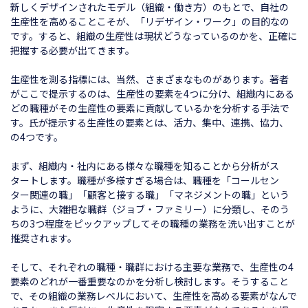
新しくデザインされたモデル（組織・働き方）のもとで、自社の
生産性を高めることこそが、「リデザイン・ワーク」の目的なの
です。すると、組織の生産性は現状どうなっているのかを、正確に
把握する必要が出てきます。
生産性を測る指標には、当然、さまざまなものがあります。著者
がここで提示するのは、生産性の要素を4つに分け、組織内にある
どの職種がその生産性の要素に貢献しているかを分析する手法で
す。氏が提示する生産性の要素とは、活力、集中、連携、協力、
の4つです。
まず、組織内・社内にある様々な職種を知ることから分析がス
タートします。職種が多様すぎる場合は、職種を「コールセン
ター関連の職」「顧客と接する職」「マネジメントの職」という
ように、大雑把な職群（ジョブ・ファミリー）に分類し、そのう
ちの3つ程度をピックアップしてその職種の業務を洗い出すことが
推奨されます。
そして、それぞれの職種・職群における主要な業務で、生産性の4
要素のどれが一番重要なのかを分析し検討します。そうすること
で、その組織の業務レベルにおいて、生産性を高める要素がなんで