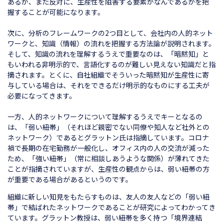
あるか、また反対に、生産性を阻害する要素がなんであるかを把
握することが可能になります。
次に、分析のフレームワークの2つ目として、会社内の人的ネット
ワークと、知識（情報）の流れを把握する方法論が説明されます。
そして、知識の流れを理解するうえで重要なのは、「暗黙知」と
もいわれる非明示的で、言語化するのが難しい見えない知識だと指
摘されます。とくに、自社組織でそういった暗黙知が生産性に寄
与している場合は、それをできるだけ明示的なものにする工夫が
必要になってきます。
一方、人的ネットワークについて理解するうえでキーとなるの
は、「弱い紐帯」（それほど親密でない同僚や知人など社外との
ネットワーク）であるとグラットン氏は指摘しています。コロナ
禍で長期の在宅勤務が一般化し、オフィス内の人の交流が減った
ため、「強い紐帯」（常に相談しあうような関係）が薄れてきた
ことが指摘されていますが、生産性の観点からは、弱い紐帯の方
が重要である場合があるというのです。
組織に新しい知見をもたらすものは、友人の友人などの「弱い紐
帯」で結ばれたネットワークであることが研究によってわかってき
ています。グラットン教授は、弱い紐帯を多く持つ「境界連結