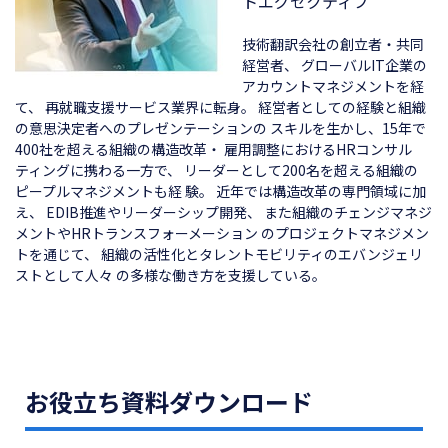
トエグゼクティブ
技術翻訳会社の創立者・共同
経営者、
グローバルIT企業の
アカウントマネジメントを経
て、
再就職支援サービス業界に転身。
経営者としての経験と組織
の意思決定者へのプレゼンテーションの
スキルを生かし、15年で
400社を超える組織の構造改革・
雇用調整におけるHRコンサル
ティングに携わる一方で、
リーダーとして200名を超える組織の
ピープルマネジメントも経
験。
近年では構造改革の専門領域に加
え、
EDIB推進やリーダーシップ開発、
また組織のチェンジマネジ
メントやHRトランスフォーメーション
のプロジェクトマネジメン
トを通じて、
組織の活性化とタレントモビリティのエバンジェリ
ストとして人々
の多様な働き方を支援している。
お役立ち資料ダウンロード