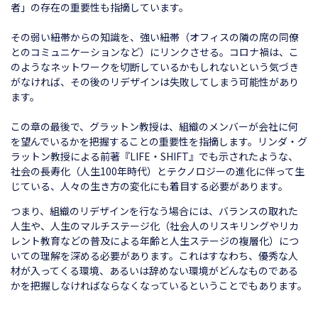
者」の存在の重要性も指摘しています。
その弱い紐帯からの知識を、強い紐帯（オフィスの隣の席の同僚
とのコミュニケーションなど）にリンクさせる。コロナ禍は、こ
のようなネットワークを切断しているかもしれないという気づき
がなければ、その後のリデザインは失敗してしまう可能性があり
ます。
この章の最後で、グラットン教授は、組織のメンバーが会社に何
を望んでいるかを把握することの重要性を指摘します。リンダ・グ
ラットン教授による前著『LIFE・SHIFT』でも示されたような、
社会の長寿化（人生100年時代）とテクノロジーの進化に伴って生
じている、人々の生き方の変化にも着目する必要があります。
つまり、組織のリデザインを行なう場合には、バランスの取れた
人生や、人生のマルチステージ化（社会人のリスキリングやリカ
レント教育などの普及による年齢と人生ステージの複層化）につ
いての理解を深める必要があります。これはすなわち、優秀な人
材が入ってくる環境、あるいは辞めない環境がどんなものである
かを把握しなければならなくなっているということでもあります。