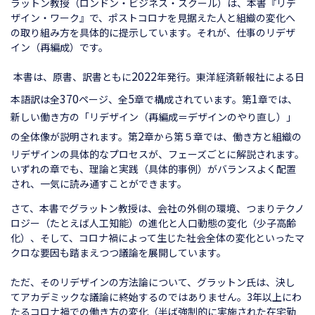
ラットン教授（ロンドン・ビジネス・スクール）は、本書『リデ
ザイン・ワーク』で、ポストコロナを見据えた人と組織の変化へ
の取り組み方を具体的に提示しています。それが、仕事のリデザ
イン（再編成）です。
2022
本書は、原書、訳書ともに
年発行。東洋経済新報社による日
370
5
1
本語訳は全
ページ、全
章で構成されています。第
章では、
新しい働き方の「リデザイン（再編成＝デザインのやり直し）」
2
の全体像が説明されます。第
章から第５章では、働き方と組織の
リデザインの具体的なプロセスが、フェーズごとに解説されます。
いずれの章でも、理論と実践（具体的事例）がバランスよく配置
され、一気に読み通すことができます。
さて、本書でグラットン教授は、会社の外側の環境、つまりテクノ
ロジー（たとえば人工知能）の進化と人口動態の変化（少子高齢
化）、そして、コロナ禍によって生じた社会全体の変化といったマ
クロな要因も踏まえつつ議論を展開しています。
ただ、そのリデザインの方法論について、グラットン氏は、決し
てアカデミックな議論に終始するのではありません。3年以上にわ
たるコロナ禍での働き方の変化（半ば強制的に実施された在宅勤