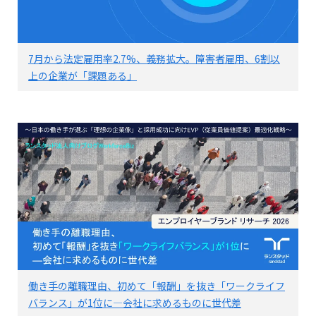
7月から法定雇用率2.7%、義務拡大。障害者雇用、6割以
上の企業が「課題ある」
働き手の離職理由、初めて「報酬」を抜き「ワークライフ
バランス」が1位に―会社に求めるものに世代差