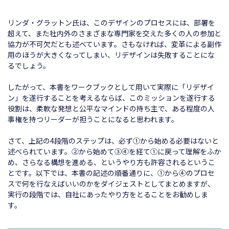
リンダ・グラットン氏は、このデザインのプロセスには、部署を
超えて、また社内外のさまざまな専門家を交えた多くの人の参加と
協力が不可欠だとも述べています。さもなければ、変革による副作
用のほうが大きくなってしまい、リデザインは失敗することにな
るでしょう。
したがって、本書をワークブックとして用いて実際に「リデザイ
ン」を遂行することを考えるならば、このミッションを遂行する
役割は、柔軟な発想と公平なマインドの持ち主で、ある程度の人
事権を持つリーダーが担うことになると思われます。
さて、上記の4段階のステップは、必ず①から始める必要はないと
述べられています。②から始めて③④を経て①に戻って理解をふか
め、さらなる構想を進める、というやり方も許容されるというこ
とです。以下では、本書の記述の順番通りに、①から④のプロセ
スで何を行なえばいいのかをダイジェストとしてまとめますが、
実行の段階では、自社にあったやり方をとることをお勧めしま
す。