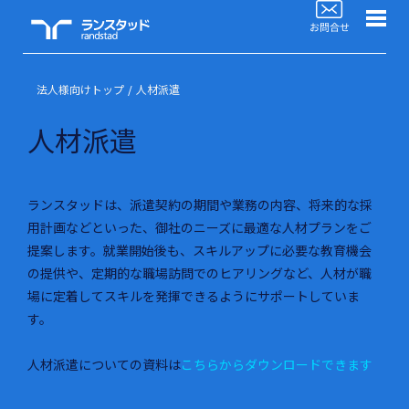
WorkforceBiz
法人サービスラインナップ
法人様向けトップ
人材派遣
ブログTOP
人材派遣
活用事例
ランスタッドは、派遣契約の期間や業務の内容、将来的な採
よくあるご質問
用計画などといった、御社のニーズに最適な人材プランをご
提案します。就業開始後も、スキルアップに必要な教育機会
セミナー情報
の提供や、定期的な職場訪問でのヒアリングなど、人材が職
場に定着してスキルを発揮できるようにサポートしていま
お役立ち情報
す。
人材のご依頼ご相談
人材派遣についての資料は
こちらからダウンロードできます