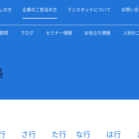
しの方
企業のご担当の方
ランスタッドについて
お問い合
質問
ブログ
セミナー情報
お役立ち情報
人材の
集
行
さ行
た行
な行
は行