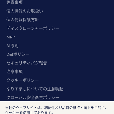
免責事項
個人情報のお取扱い
個人情報保護方針
ディスクロージャーポリシー
MRP
AI原則
D&Iポリシー
セキュリティバグ報告
注意事項
クッキーポリシー
なりすましについての注意喚起
グローバル安全衛生ポリシー
マルチステークホルダー方針
当社のウェブサイトは、利便性及び品質の維持・向上を目的に、
クッキーを使用しております。