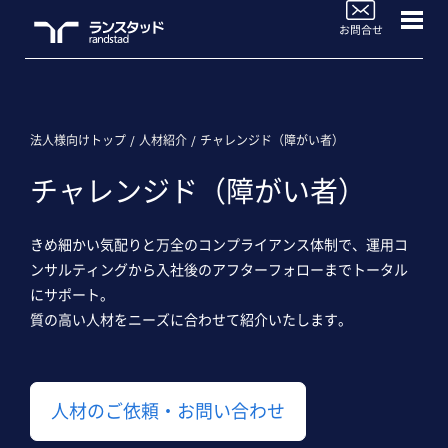
WorkforceBiz
法人サービスラインナップ
ブログTOP
法人様向けトップ
人材紹介
チャレンジド（障がい者）
チャレンジド（障がい者）
活用事例
よくあるご質問
きめ細かい気配りと万全のコンプライアンス体制で、運用コ
ンサルティングから入社後のアフターフォローまでトータル
セミナー情報
にサポート。
質の高い人材をニーズに合わせて紹介いたします。
お役立ち情報
人材のご依頼ご相談
人材のご依頼・お問い合わせ