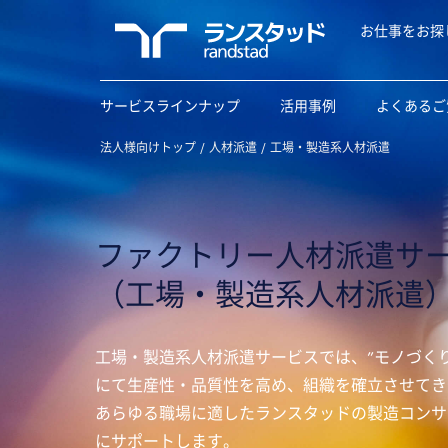
お仕事をお探
サービスラインナップ
活用事例
よくあるご
法人様向けトップ
人材派遣
工場・製造系人材派遣
ファクトリー人材派遣サ
（工場・製造系人材派遣
工場・製造系人材派遣サービスでは、”モノづく
にて生産性・品質性を高め、組織を確立させてき
あらゆる職場に適したランスタッドの製造コンサ
にサポートします。