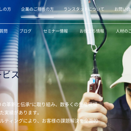
しの方
企業のご担当の方
ランスタッドについて
お問い合
質問
ブログ
セミナー情報
お役立ち情報
人材の
ービス
）
りの革新と伝承”に取り組み、数多くの生産現場
た実績があります。
ルティングにより、お客様の課題解決を全面的