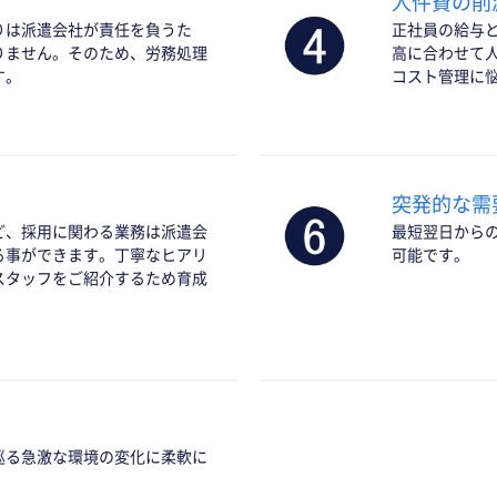
人件費の削
りは派遣会社が責任を負うた
正社員の給与
りません。そのため、労務処理
高に合わせて
す。
コスト管理に
突発的な需
ど、採用に関わる業務は派遣会
最短翌日から
る事ができます。丁寧なヒアリ
可能です。
スタッフをご紹介するため育成
巡る急激な環境の変化に柔軟に