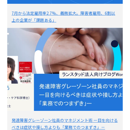
7月から法定雇用率2.7%、義務拡大。障害者雇用、6割以
上の企業が「課題ある」
発達障害グレーゾーン社員のマネジメント術 ー目を向ける
べきは症状や接し方よりも「業務でのつまずき」－