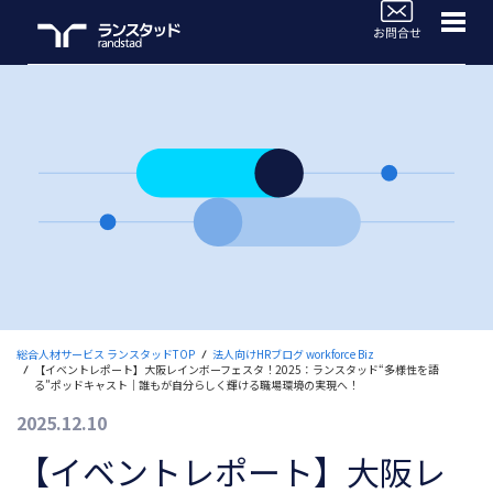
WorkforceBiz
法人サービスラインナップ
ブログTOP
活用事例
よくあるご質問
セミナー情報
総合人材サービス ランスタッドTOP
法人向けHRブログ workforce Biz
【イベントレポート】大阪レインボーフェスタ！2025：ランスタッド“多様性を語
お役立ち情報
る”ポッドキャスト｜誰もが自分らしく輝ける職場環境の実現へ！
2025.12.10
人材のご依頼ご相談
【イベントレポート】大阪レ