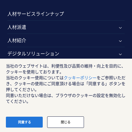
人材サービスラインナップ
人材派遣
人材紹介
デジタルソリューション
当社のウェブサイトは、利便性及び品質の維持・向上を目的に、
アウトソーシング
クッキーを使用しております。
当社のクッキー使用については
クッキーポリシー
をご参照いただ
特定の人材ニーズ
き、クッキーの使用にご同意頂ける場合は「同意する」ボタンを
押してください。
代行サービス
同意いただけない場合は、ブラウザのクッキーの設定を無効化し
てください。
人材開発
組織開発サービス
同意する
閉じる