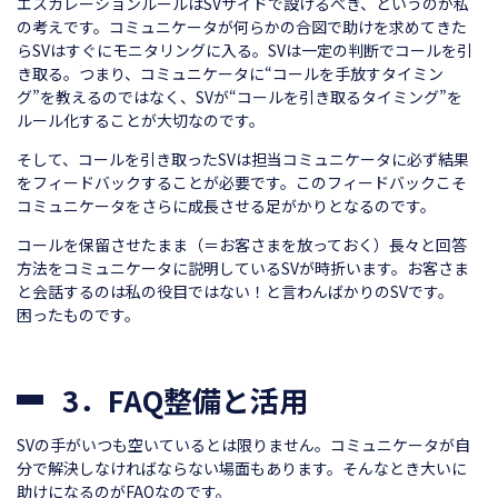
エスカレーションルールはSVサイドで設けるべき、というのが私
の考えです。コミュニケータが何らかの合図で助けを求めてきた
らSVはすぐにモニタリングに入る。SVは一定の判断でコールを引
き取る。つまり、コミュニケータに“コールを手放すタイミン
グ”を教えるのではなく、SVが“コールを引き取るタイミング”を
ルール化することが大切なのです。
そして、コールを引き取ったSVは担当コミュニケータに必ず結果
をフィードバックすることが必要です。このフィードバックこそ
コミュニケータをさらに成長させる足がかりとなるのです。
コールを保留させたまま（＝お客さまを放っておく）長々と回答
方法をコミュニケータに説明しているSVが時折います。お客さま
と会話するのは私の役目ではない！と言わんばかりのSVです。
困ったものです。
3．FAQ整備と活用
SVの手がいつも空いているとは限りません。コミュニケータが自
分で解決しなければならない場面もあります。そんなとき大いに
助けになるのがFAQなのです。