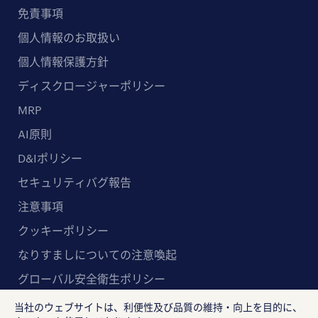
免責事項
個人情報のお取扱い
個人情報保護方針
ディスクロージャーポリシー
MRP
AI原則
D&Iポリシー
セキュリティバグ報告
注意事項
クッキーポリシー
なりすましについての注意喚起
グローバル安全衛生ポリシー
マルチステークホルダー方針
当社のウェブサイトは、利便性及び品質の維持・向上を目的に、