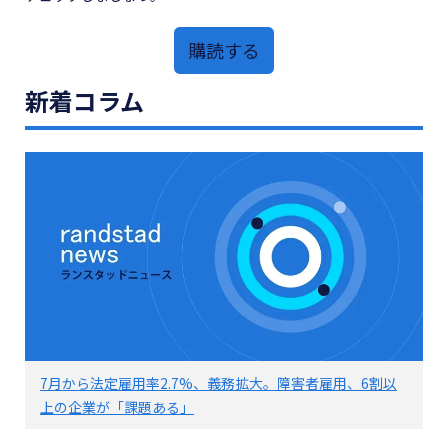
購読する
新着コラム
7月から法定雇用率2.7%、義務拡大。障害者雇用、6割以
上の企業が「課題ある」