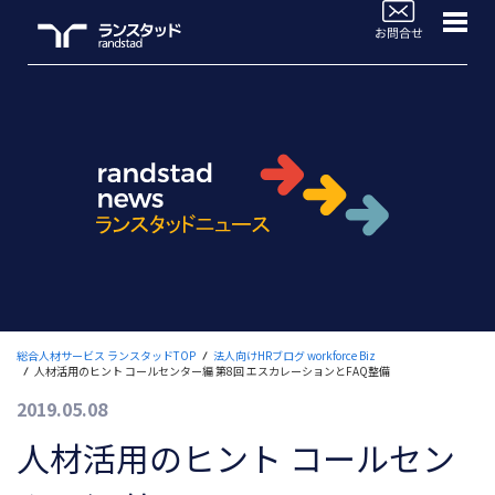
WorkforceBiz
法人サービスラインナップ
ブログTOP
活用事例
よくあるご質問
セミナー情報
総合人材サービス ランスタッドTOP
法人向けHRブログ workforce Biz
人材活用のヒント コールセンター編 第8回 エスカレーションとFAQ整備
お役立ち情報
2019.05.08
人材のご依頼ご相談
人材活用のヒント コールセン