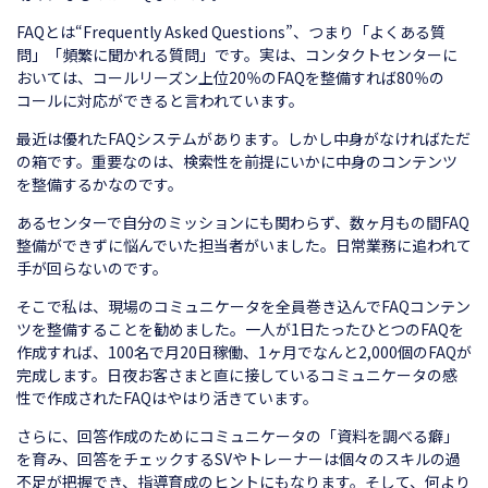
FAQとは“Frequently Asked Questions”、つまり「よくある質
問」「頻繁に聞かれる質問」です。実は、コンタクトセンターに
おいては、コールリーズン上位20％のFAQを整備すれば80％の
コールに対応ができると言われています。
最近は優れたFAQシステムがあります。しかし中身がなければただ
の箱です。重要なのは、検索性を前提にいかに中身のコンテンツ
を整備するかなのです。
あるセンターで自分のミッションにも関わらず、数ヶ月もの間FAQ
整備ができずに悩んでいた担当者がいました。日常業務に追われて
手が回らないのです。
そこで私は、現場のコミュニケータを全員巻き込んでFAQコンテン
ツを整備することを勧めました。一人が1日たったひとつのFAQを
作成すれば、100名で月20日稼働、1ヶ月でなんと2,000個のFAQが
完成します。日夜お客さまと直に接しているコミュニケータの感
性で作成されたFAQはやはり活きています。
さらに、回答作成のためにコミュニケータの「資料を調べる癖」
を育み、回答をチェックするSVやトレーナーは個々のスキルの過
不足が把握でき、指導育成のヒントにもなります。そして、何より