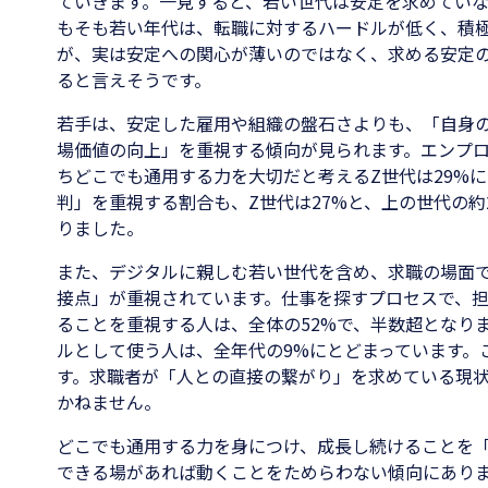
ていきます。一見すると、若い世代は安定を求めてい
もそも若い年代は、転職に対するハードルが低く、積
が、実は安定への関心が薄いのではなく、求める安定
ると言えそうです。
若手は、安定した雇用や組織の盤石さよりも、「自身
場価値の向上」を重視する傾向が見られます。エンプ
ちどこでも通用する力を大切だと考えるZ世代は29%
判」を重視する割合も、Z世代は27%と、上の世代の約
りました。
また、デジタルに親しむ若い世代を含め、求職の場面
接点」が重視されています。仕事を探すプロセスで、
ることを重視する人は、全体の52%で、半数超となりました
ルとして使う人は、全年代の9%にとどまっています。
す。求職者が「人との直接の繋がり」を求めている現
かねません。
どこでも通用する力を身につけ、成長し続けることを
できる場があれば動くことをためらわない傾向にあり