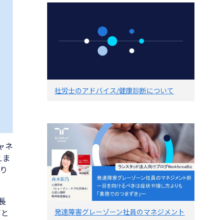
社労士のアドバイス/健康診断について
ャネ
えま
り
長
ぎと
発達障害グレーゾーン社員のマネジメント