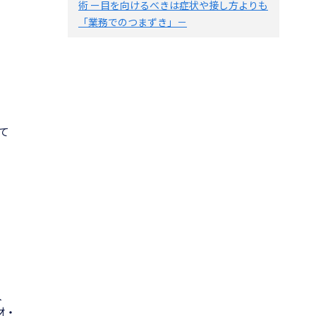
コ
術 ー目を向けるべきは症状や接し方よりも
「業務でのつまずき」－
て
人
材・