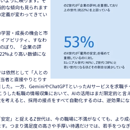
ないように映ります。そ
極的な傾向も見られます
の定義が変わってきてい
の学習・成長の機会と市
ロイアビリティ、すなわ
にのぼり、「企業の評
22%より高い数値にな
では依然として「人との
担当者と直接やりとりす
。一方、GeminiやChatGPTといったAIサービスを求職チ
こうした転職の情報収集において、AIの活用はまだ限定的と言
状を考えると、採用の接点をすべて自動化するのは、逆効果にな
「安定」と捉えるZ世代は、今の職場に不満がなくても、より成
ます。つまり満足度の高さや手厚い待遇だけでは、若手をつな