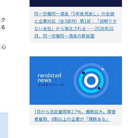
同一労働同一賃金「5年後見直し」の全貌
ーク
と企業対応（全3部作）第1部：「説明でき
れる
ない会社」から淘汰される──2026年10
月、同一労働同一賃金の新局面
と心
7月から法定雇用率2.7%、義務拡大。障害
者雇用、6割以上の企業が「課題ある」