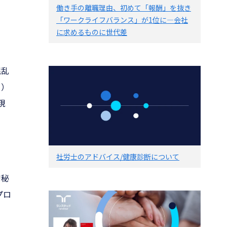
働き手の離職理由、初めて「報酬」を抜き
「ワークライフバランス」が1位に―会社
に求めるものに世代差
混乱
ー）
現
社労士のアドバイス/健康診断について
守秘
プロ