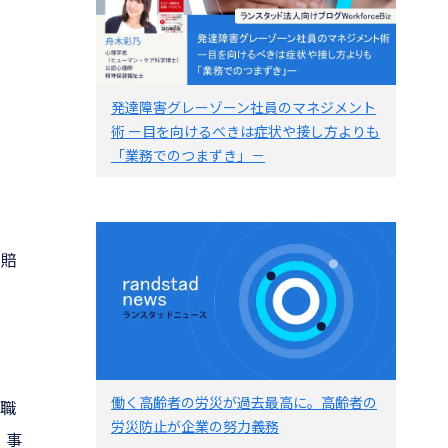
発達障害グレーゾーン社員のマネジメント
術 ー目を向けるべきは症状や接し方よりも
「業務でのつまずき」－
の賠
働く高齢者の労災が過去最高に。高齢者の
て職
労災防止が企業の努力義務
、事