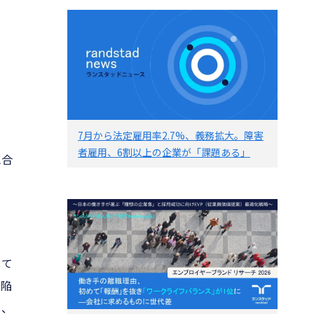
7月から法定雇用率2.7%、義務拡大。障害
者雇用、6割以上の企業が「課題ある」
に合
して
に陥
し、