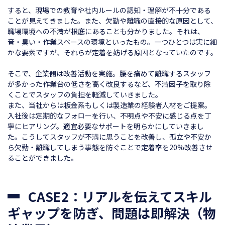
すると、現場での教育や社内ルールの認知・理解が不十分である
ことが見えてきました。また、欠勤や離職の直接的な原因として、
職場環境への不満が根底にあることも分かりました。それは、
音・臭い・作業スペースの環境といったもの。一つひとつは実に細
かな要素ですが、それらが定着を妨げる原因となっていたのです。
そこで、企業側は改善活動を実施。腰を痛めて離職するスタッフ
が多かった作業台の低さを高く改良するなど、不満因子を取り除
くことでスタッフの負担を軽減していきました。
また、当社からは板金系もしくは製造業の経験者人材をご提案。
入社後は定期的なフォローを行い、不明点や不安に感じる点を丁
寧にヒアリング。適宜必要なサポートを明らかにしていきまし
た。こうしてスタッフが不満に思うことを改善し、孤立や不安か
ら欠勤・離職してしまう事態を防ぐことで定着率を20%改善させ
ることができました。
CASE2：リアルを伝えてスキル
ギャップを防ぎ、問題は即解決（
物