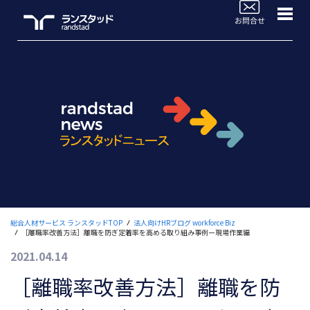
WorkforceBiz
法人サービスラインナップ
ブログTOP
活用事例
よくあるご質問
セミナー情報
総合人材サービス ランスタッドTOP
法人向けHRブログ workforce Biz
［離職率改善方法］離職を防ぎ定着率を高める取り組み事例ー現場作業編
お役立ち情報
2021.04.14
人材のご依頼ご相談
［離職率改善方法］離職を防