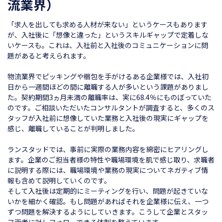
流業界）
「求人を出しても求める人材が来ない」というケースもあります
が、入社後に「想像と違った」というスキルギャップで定着しな
いケースも。これは、入社前と入社後のコミュニケーションに問
題があると考えられます。
物流業界でピッキングや梱包を手がけるある企業様では、入社初
日から一週間ほどの間に離職する人が多いという課題がありまし
た。契約期間3ヵ月未満の離職率は、実に68.4％にものぼっていた
のです。ご相談いただいたコンサルタントが調査すると、多くのス
タッフが入社前に想像していた業務と入社後の現実にギャップを
感じ、離職していることが判明しました。
ランスタッドでは、事前に実際の業務内容を綿密にヒアリングし
ます。企業のご担当者様の特性や職場環境を肌で感じ取り、求職者
に説明する際には、職場環境や業務の現実についてネガティブ情
報も含めて説明していくのです。
そして入社後は定期的にミーティングを行い、問題が起きていな
いかを細かく確認。もし問題があればそれを企業様に伝え、一つ
ずつ問題を解決するようにしていきます。こうして企業とスタッ