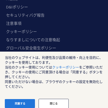
D&Iポリシー
セキュリティバグ報告
注意事項
クッキーポリシー
なりすましについての注意喚起
グローバル安全衛生ポリシー
マルチステークホルダー方針
当社のウェブサイトは、利便性及び品質の維持・向上を目的に、
クッキーを使用しております。
ランスタッド株式会社
当社のクッキー使用については
クッキーポリシー
をご参照いただ
き、クッキーの使用にご同意頂ける場合は「同意する」ボタンを
〒102-8578 東京都千代田区紀尾井町4-1 ニューオー
押してください。
タニガーデンコート21F
同意いただけない場合は、ブラウザのクッキーの設定を無効化し
RANDSTAD, HUMAN FORWARD及びSHAPING THE
てください。
WORLD OF WORKはRandstad N.Vの登録商標です。
© Randstad Japan
同意する
閉じる