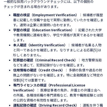
一般的な採用バックグラウンドチェックには、以下の個別の
チェックが含まれる場合があります。
職歴の検証（Employment Verification）
： 候補者が履歴
書に記載した役職や会社で実際に勤務していたかを確認しま
す。通常は企業に直接問い合わせます。
学歴の検証（Education Verification）
： 記載された大学
や教育機関に連絡を取り、学位や資格が真実であるかを確認
します。
本人確認（Identity Verification）
： 候補者が名乗る人物
と同一であるかを確認します。なりすましによる応募[5]は
珍しくありません。
犯罪歴の確認（Criminal Record Check）
： 地方警察当局
などを通じて、犯罪記録がないかを確認します。
信用情報の確認（Credit Check）
： 多額の負債や過去の財
務上の問題がないかを確認します。特に金融関連など特定の
役割[6]では重要です。
専門ライセンスの検証（Professional License
Verification）
： 医療従事者の免許、弁護士の弁護士会へ
の所属、各種技術職の専門資格など、教育や職務経験とは別
の公的な資格の有効性を確認します。
運転記録の確認（Driving Record Check）
： 運転を伴う職