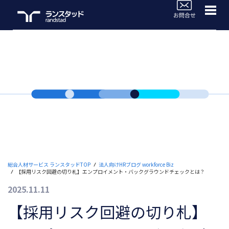
WorkforceBiz
法人サービスラインナップ
ブログTOP
活用事例
よくあるご質問
セミナー情報
総合人材サービス ランスタッドTOP
法人向けHRブログ workforce Biz
【採用リスク回避の切り札】エンプロイメント・バックグラウンドチェックとは？
お役立ち情報
2025.11.11
人材のご依頼ご相談
【採用リスク回避の切り札】