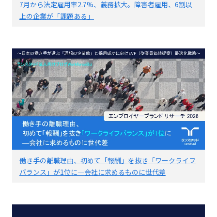
7月から法定雇用率2.7%、義務拡大。障害者雇用、6割以
上の企業が「課題ある」
働き手の離職理由、初めて「報酬」を抜き「ワークライフ
バランス」が1位に―会社に求めるものに世代差