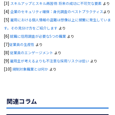
[3]
スキルアップとスキル再習得: 将来の成功に不可欠な要素
より
[4]
企業のセキュリティ確保：身元調査のベストプラクティス
より
[5]
雇用における個人情報の盗難は想像以上に頻繁に発生していま
す。その見分け方をご紹介します
より
[6]
就職に信用調査が必要な5つの職業
より
[7]
従業員の生産性
より
[8]
従業員のエンゲージメント
より
[9]
雇用主が考えるよりも不注意な採用リスクは低い
より
[10]
規制対象職業とは何か
より
関連コラム