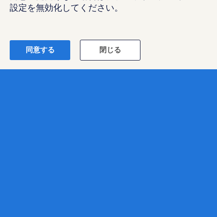
設定を無効化してください。
同意する
閉じる
ランスタッド株式会社
〒102-8578 東京都千代田区紀尾井町4-1 ニューオータニガーデンコー
ト21F
RANDSTAD, HUMAN FORWARD及びSHAPING THE WORLD OF WORK
はRandstad N.Vの登録商標です。
© Randstad Japan
免責事項
個人情報のお取扱い
個人情報保護方針
ディスクロージャーポリシー
MRP
AI原則
D&Iポリシー
注意事項