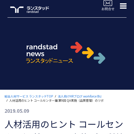
WorkforceBiz
法人サービスラインナップ
ブログTOP
活用事例
よくあるご質問
セミナー情報
総合人材サービス ランスタッドTOP
法人向けHRブログ workforce Biz
人材活用のヒント コールセンター編 第9回 QA実施（品質管理）のツボ
お役立ち情報
2019.05.09
人材のご依頼ご相談
人材活用のヒント コールセン