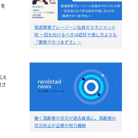
チを
発達障害グレーゾーン社員のマネジメント
術 ー目を向けるべきは症状や接し方よりも
「業務でのつまずき」－
伝え
視さ
働く高齢者の労災が過去最高に。高齢者の
労災防止が企業の努力義務