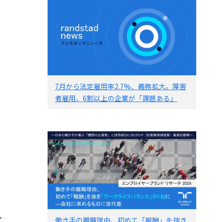
7月から法定雇用率2.7%、義務拡大。障害
者雇用、6割以上の企業が「課題ある」
ま
、
働き手の離職理由、初めて「報酬」を抜き