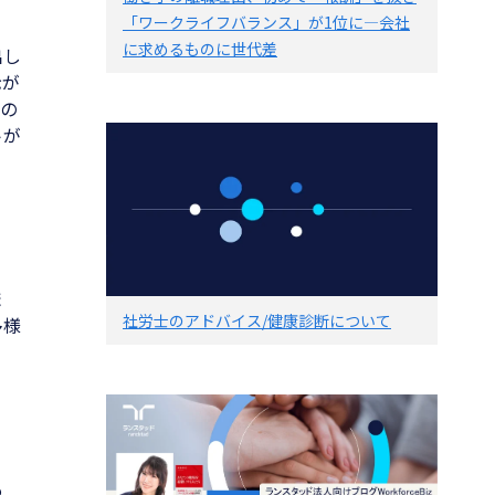
「ワークライフバランス」が1位に―会社
に求めるものに世代差
出し
示が
数の
トが
ま
社労士のアドバイス/健康診断について
多様
も