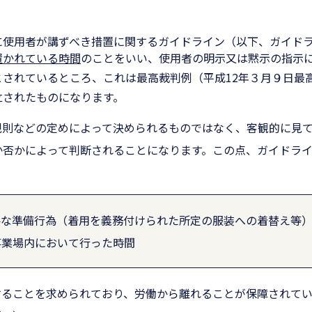
に使用者が講ずべき措置に関するガイドライン（以下、ガイド
置かれている時間
のことをいい、使用者の明示又は黙示の指示
とされているところ、これは最高裁判例（平成
12
年３月９日最
立されたものになります。
規則などの定めによって決められるものではなく、客観的に見
か否かによって判断されることになります。この点、ガイドラ
要な準備行為（着用を義務付けられた所定の服装への着替え等
事業場内において行った時間
することを求められており、労働から離れることが保障されて