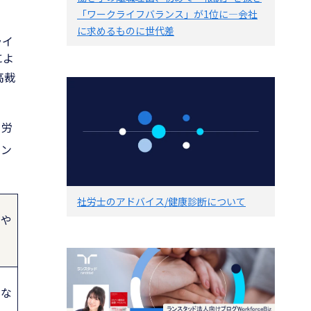
「ワークライフバランス」が1位に―会社
に求めるものに世代差
ライ
によ
高裁
て労
イン
社労士のアドバイス/健康診断について
）や
いな