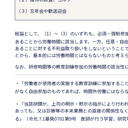
（３）忘年会や歓送迎会
総論として、（
1
）～（
3
）のいずれも、必須・強制参
あることから労働時間に該当します。一方、任意・自
あることに対する不利益取り扱いをしないということ
とから、基本的には労働時間とはならないものと考え
なお、研修時間等の教育訓練参加の労働時間の該当性
・「労働者が使用者の実施する教育訓練に参加するこ
がなく自由参加のものであれば、時間外労働にはなら
・「当該研鑽が、上司の明示・黙示の指示により行わ
あっても、又は診療等の本来業務との直接の関係性な
る」（令元
.7.1
基発
0701
第
9
号 医師が行う学習、研究