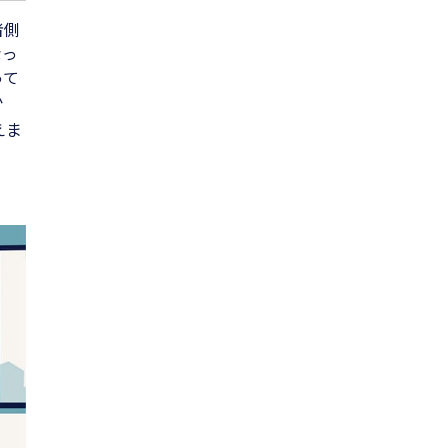
者側
なっ
って
か
えま