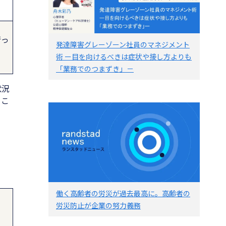
行っ
発達障害グレーゾーン社員のマネジメント
術 ー目を向けるべきは症状や接し方よりも
「業務でのつまずき」－
状況
。こ
働く高齢者の労災が過去最高に。高齢者の
労災防止が企業の努力義務