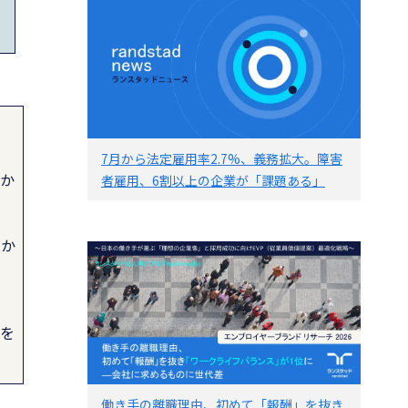
7月から法定雇用率2.7%、義務拡大。障害
否か
者雇用、6割以上の企業が「課題ある」
社か
いを
働き手の離職理由、初めて「報酬」を抜き