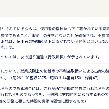
加とされているならば、使用者の指揮命令下に置かれている時
由参加であること、事実上の強制がないことが確保され、不参
であれば、使用者の指揮命令下に置かれている時間とはいえな
られます。
については、次の通り通達（行政解釈）が示されています。
とについて、就業規則上の制裁等の不利益取扱いによる出席の
ない」（昭
26.1.20
基収
2875
、昭
63.3.14
基発
150
・婦発
47
）
れるものである場合には、これが所定労働時間外に行われるも
く行われるものであっても、一般的に労働時間に該当するもので
等の研鑽に要した時間の労働時間性に関するもの）