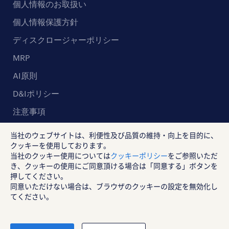
個人情報のお取扱い
個人情報保護方針
ディスクロージャーポリシー
MRP
AI原則
D&Iポリシー
注意事項
当社のウェブサイトは、利便性及び品質の維持・向上を目的に、
クッキーを使用しております。
ランスタッド株式会社
当社のクッキー使用については
クッキーポリシー
をご参照いただ
き、クッキーの使用にご同意頂ける場合は「同意する」ボタンを
〒102-8578 東京都千代田区紀尾井町4-1 ニューオータニガーデンコー
押してください。
ト21F
同意いただけない場合は、ブラウザのクッキーの設定を無効化し
RANDSTAD, HUMAN FORWARD及びSHAPING THE WORLD OF WORK
はRandstad N.Vの登録商標です。
てください。
© Randstad Japan