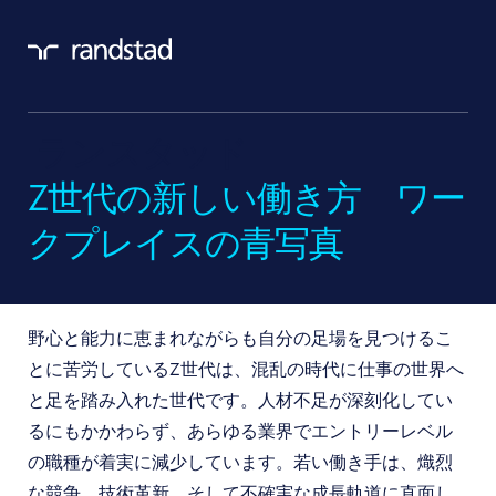
ランスタッド
Z世代の新しい働き方 ワー
クプレイスの青写真
野心と能力に恵まれながらも自分の足場を見つけるこ
とに苦労しているZ世代は、混乱の時代に仕事の世界へ
と足を踏み入れた世代です。人材不足が深刻化してい
るにもかかわらず、あらゆる業界でエントリーレベル
の職種が着実に減少しています。若い働き手は、熾烈
な競争、技術革新、そして不確実な成長軌道に直面し