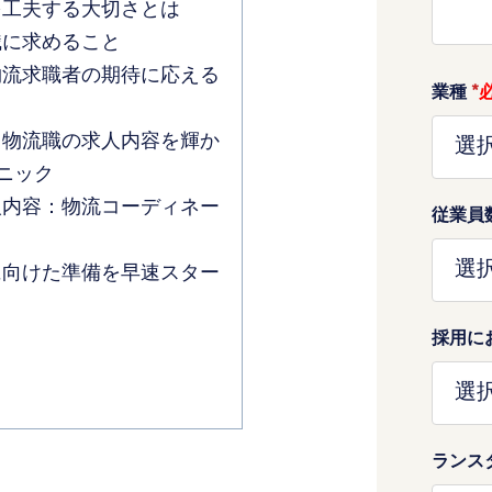
を工夫する大切さとは
職に求めること
物流求職者の期待に応える
業種
*
て物流職の求人内容を輝か
ニック
人内容：物流コーディネー
従業員
に向けた準備を早速スター
採用に
ランス