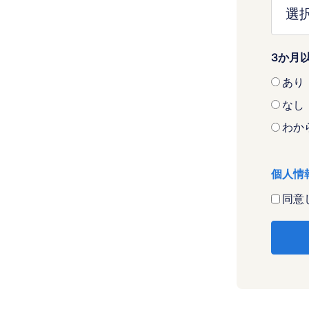
3か月
あり
なし
わか
個人情
同意