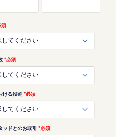
数
*
おける役割
*
タッドとのお取引
*