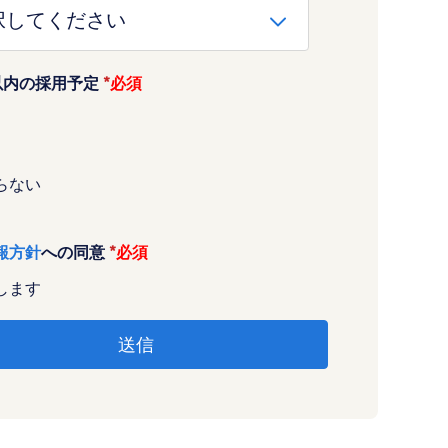
以内の採用予定
*
らない
報方針
への同意
*
します