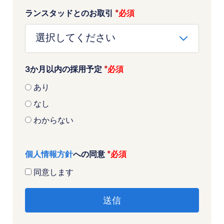
ランスタッドとのお取引
*
3か月以内の採用予定
*
あり
なし
わからない
個人情報方針
への同意
*
同意します