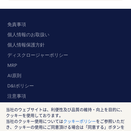
免責事項
個人情報のお取扱い
個人情報保護方針
ディスクロージャーポリシー
MRP
AI原則
D&Iポリシー
注意事項
当社のウェブサイトは、利便性及び品質の維持・向上を目的に、
クッキーを使用しております。
ランスタッド株式会社
当社のクッキー使用については
クッキーポリシー
をご参照いただ
き、クッキーの使用にご同意頂ける場合は「同意する」ボタンを
〒102-8578 東京都千代田区紀尾井町4-1 ニューオータニガーデンコー