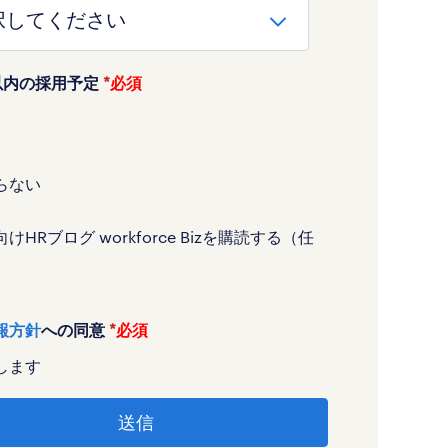
以内の採用予定
*
らない
けHRブログ workforce Bizを購読する（任
報方針
への同意
*
します