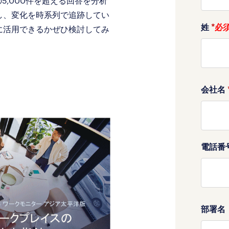
の5,000件を超える回答を分析
し、変化を時系列で追跡してい
姓
*
に活用できるかぜひ検討してみ
会社名
電話番
部署名