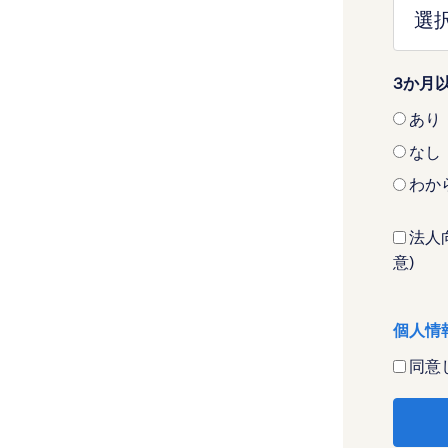
3か月
あり
なし
わか
法人向
意)
個人情
同意