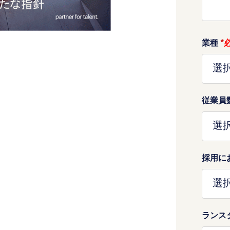
業種
*
従業員
採用に
ランス