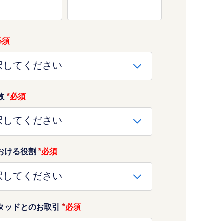
数
*
おける役割
*
タッドとのお取引
*