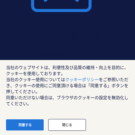
人材サービスのご依頼ご相談
人材ソリューションのご相談や、
ランスタッドの人材サービスに関するご依頼などお伺いいたします。
当社のウェブサイトは、利便性及び品質の維持・向上を目的に、
クッキーを使用しております。
当社のクッキー使用については
クッキーポリシー
をご参照いただ
き、クッキーの使用にご同意頂ける場合は「同意する」ボタンを
人材サービスのご依頼・ご相談
押してください。
同意いただけない場合は、ブラウザのクッキーの設定を無効化し
てください。
同意する
閉じる
人材サービスラインナップ